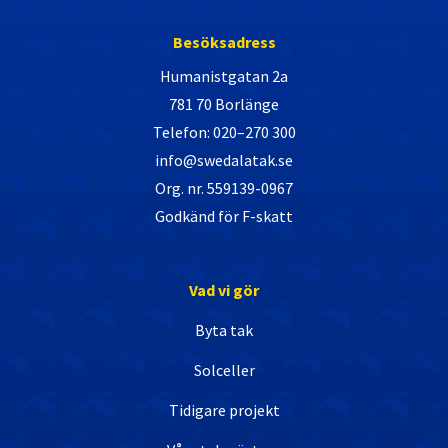
Besöksadress
Humanistgatan 2a
781 70 Borlänge
Telefon: 020–270 300
info@swedalatak.se
Org. nr. 559139-0967
Godkänd för F-skatt
Vad vi gör
Byta tak
Solceller
Tidigare projekt