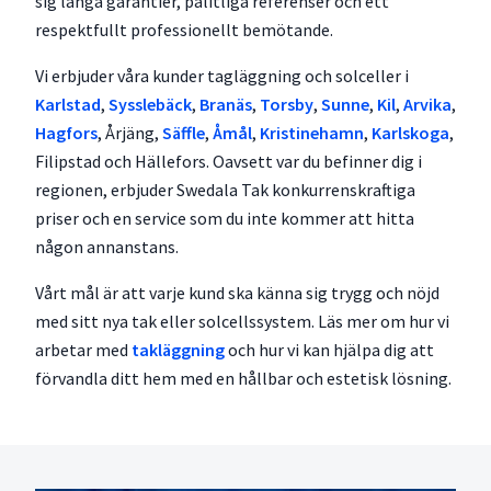
sig långa garantier, pålitliga referenser och ett
respektfullt professionellt bemötande.
Vi erbjuder våra kunder tagläggning och solceller i
Karlstad
,
Sysslebäck
,
Branäs
,
Torsby
,
Sunne
,
Kil
,
Arvika
,
Hagfors
, Årjäng,
Säffle
,
Åmål
,
Kristinehamn
,
Karlskoga
,
Filipstad och Hällefors. Oavsett var du befinner dig i
regionen, erbjuder Swedala Tak konkurrenskraftiga
priser och en service som du inte kommer att hitta
någon annanstans.
Vårt mål är att varje kund ska känna sig trygg och nöjd
med sitt nya tak eller solcellssystem. Läs mer om hur vi
arbetar med
takläggning
och hur vi kan hjälpa dig att
förvandla ditt hem med en hållbar och estetisk lösning.