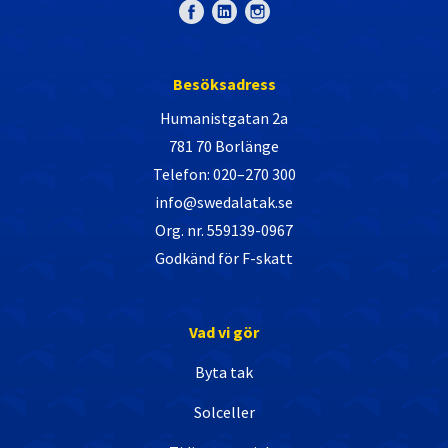
Besöksadress
Humanistgatan 2a
781 70 Borlänge
Telefon: 020–270 300
info@swedalatak.se
Org. nr. 559139-0967
Godkänd för F-skatt
Vad vi gör
Byta tak
Solceller