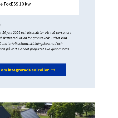
re FoxESS 10 kw
t
 10 juni 2026 och förutsätter att två personer i
 skattereduktion för grön teknik. Priset kan
 materialkostnad, ställningskostnad och
de på vart i landet projektet ska genomföras.
east
 om integrerade solceller