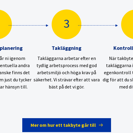
lanering
Takläggning
Kontroll
år ni igenom
Takläggarna arbetar efter en
När takbytet
ventuella andra
tydlig arbetsprocess med god
takläggarna 
Kanske finns det
arbetsmiljö och höga krav på
egenkontroll
m just du tycker
säkerhet. Vi strävar efter att vara
dig för att du 
tar hänsyn till.
bäst på det vi gör.
med dit
Mer om hur ett takbyte går till