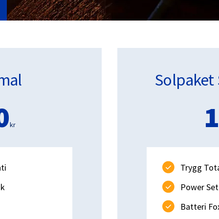
mal
Solpaket 
0
1
kr
ti
Trygg Tota
uk
Power Set 
Batteri F