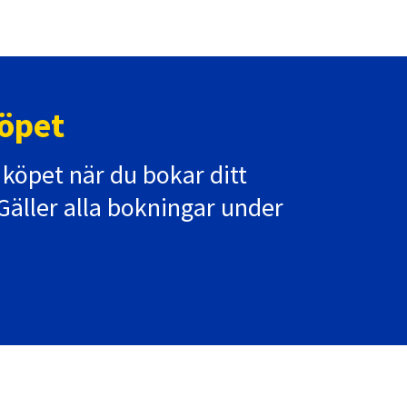
öpet
 köpet när du bokar ditt
äller alla bokningar under