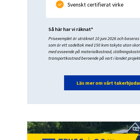
Svenskt certifierat virke
Så här har vi räknat*
Prisexemplet är uträknat 10 juni 2026 och baseras
som är ett sadeltak med 150 kvm takyta utan skors
med avseende på materialkostnad, ställningskost
transportkostnad beroende på vart i landet projek
Läs mer om vårt takerbjud
Läs mer om vår garanti