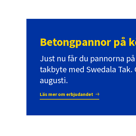
Betongpannor på k
Just nu får du pannorna på
takbyte med Swedala Tak. G
augusti.
Läs mer om erbjudandet