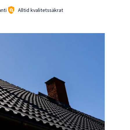
policy
nti
Alltid kvalitetssäkrat