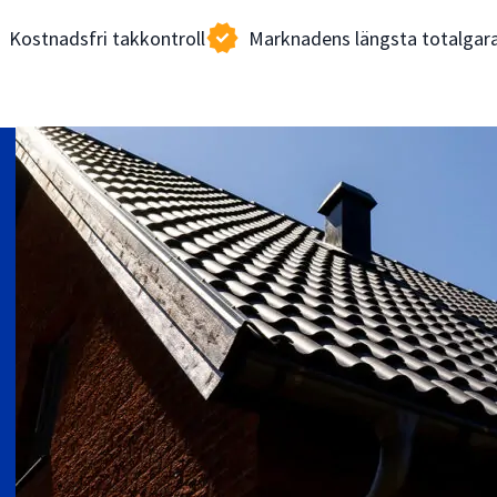
new_releases
Kostnadsfri takkontroll
Marknadens längsta totalgara