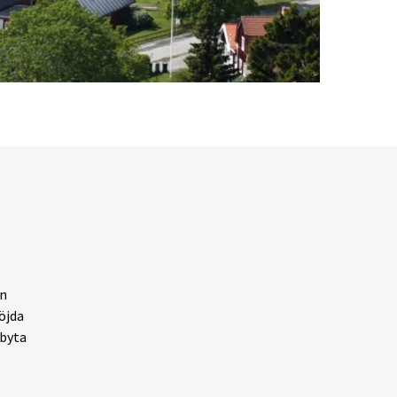
en
öjda
 byta