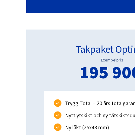
Takpaket Opti
Exempelpris
195 90
Trygg Total – 20 års totalgaran
Nytt ytskikt och ny tätskiktsd
Ny läkt (25x48 mm)