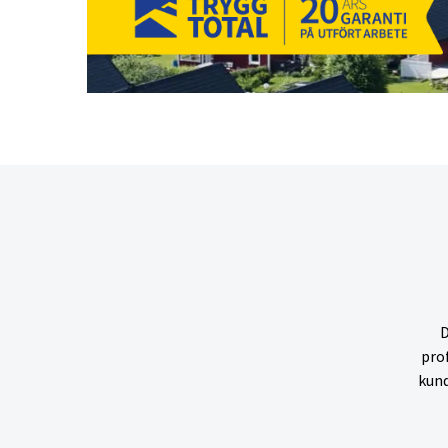
D
pro
kund