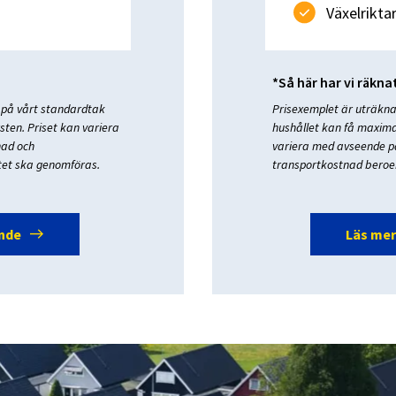
Växelrikta
*Så här har vi räkna
 på vårt standardtak
Prisexemplet är uträknat
ten. Priset kan variera
hushållet kan få maximal
nad och
variera med avseende på
tet ska genomföras.
transportkostnad beroen
east
ande
Läs mer