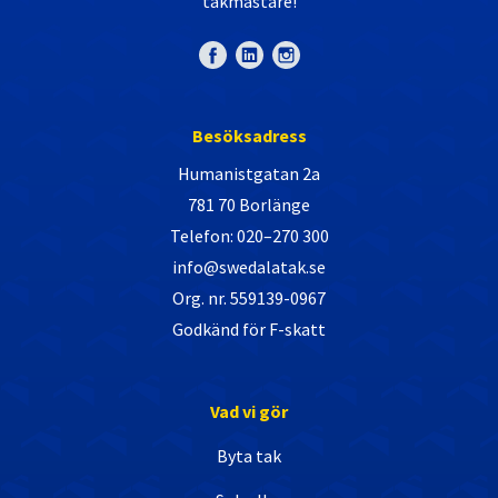
takmästare!
Besöksadress
Humanistgatan 2a
781 70 Borlänge
Telefon: 020–270 300
info@swedalatak.se
Org. nr. 559139-0967
Godkänd för F-skatt
Vad vi gör
Byta tak