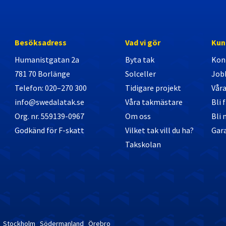
Besöksadress
Vad vi gör
Kun
Humanistgatan 2a
Byta tak
Kon
781 70 Borlänge
Solceller
Job
Telefon: 020–270 300
Tidigare projekt
Vår
info@swedalatak.se
Våra takmästare
Bli 
Org. nr. 559139-0967
Om oss
Bli
Godkänd för F-skatt
Vilket tak vill du ha?
Gara
Takskolan
Stockholm
Södermanland
Örebro