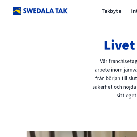
Takbyte
In
Livet
Vår franchiseta
arbete inom järnvä
från början till s
säkerhet och nöjda 
sitt ege