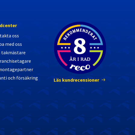
Nöjda kunder
dcenter
takta oss
ba med oss
a takmästare
franchisetagare
 montagepartner
nti och försäkring
Läs kundrecensioner