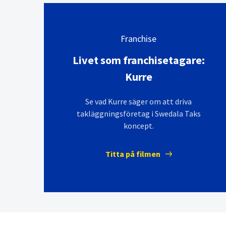
Franchise
Livet som franchisetagare:
Kurre
Se vad Kurre säger om att driva
takläggningsföretag i Swedala Taks
koncept.
Titta på filmen