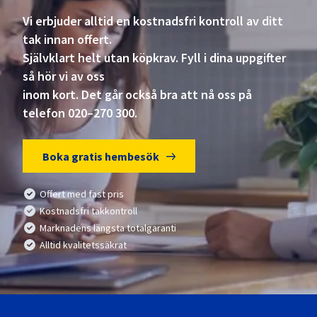
Vi erbjuder alltid en kostnadsfri kontroll av ditt
tak innan offert.
Självklart helt utan köpkrav. Fyll i dina uppgifter
så hör vi av oss
inom kort. Det går också bra att nå oss på
telefon 020–270 300.
Boka gratis hembesök
Offert med fast pris
Kostnadsfri takkontroll
Marknadens längsta totalgaranti
Alltid kvalitetssäkrat