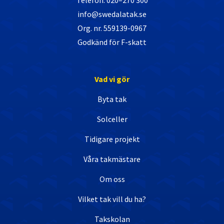
Telefon: 020–270 300
info@swedalatak.se
Org. nr. 559139-0967
Godkänd för F-skatt
Vad vi gör
Byta tak
Solceller
Tidigare projekt
Våra takmästare
Om oss
Vilket tak vill du ha?
Takskolan