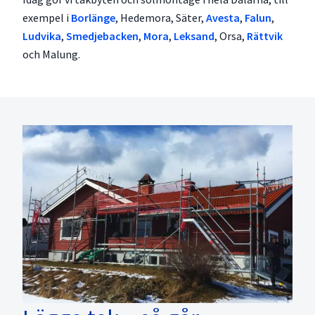
exempel i
Borlänge
, Hedemora, Säter,
Avesta
,
Falun
,
Ludvika
,
Smedjebacken
,
Mora
,
Leksand
, Orsa,
Rättvik
och Malung.