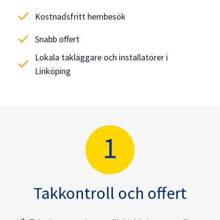
check
Kostnadsfritt hembesök
check
Snabb offert
Lokala takläggare och installatörer i
check
Linköping
Takkontroll och offert