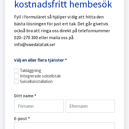
kostnadsfritt hembesök
Fyll i formuläret så hjälper vi dig att hitta den
bästa lösningen för just ert tak. Det går givetvis
också bra att ringa oss direkt på telefonnummer
020–270 300 eller maila oss på
info@swedalatak.se!
Boka
Välj en eller flera tjänster
*
hembesök
Takläggning
Integrerade solcellstak
Solcellsinstallation
Ditt namn
*
Ditt
Ditt
namn
namn
E-post
*