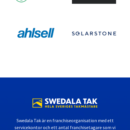
Swedala Tak är en franchiseorganisation med ett
servicekontor och ett antal franchisetagare som vi