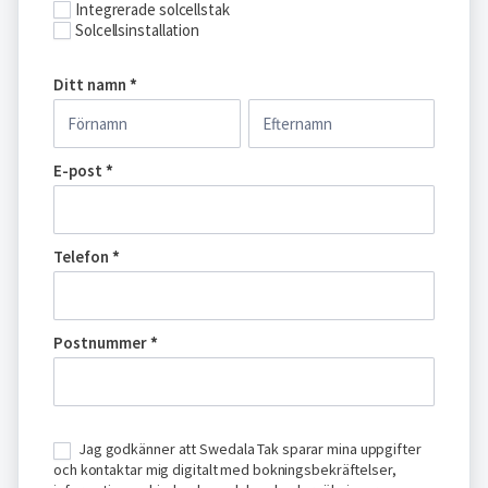
Integrerade solcellstak
Solcellsinstallation
Ditt namn
*
Ditt
Ditt
namn
namn
E-post
*
Telefon
*
Postnummer
*
Jag godkänner att Swedala Tak sparar mina uppgifter
och kontaktar mig digitalt med bokningsbekräftelser,