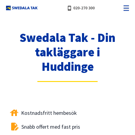
phone_iphone
020-270 300
Swedala Tak - Din
takläggare i
Huddinge
house
Kostnadsfritt hembesök
edit_document
Snabb offert med fast pris