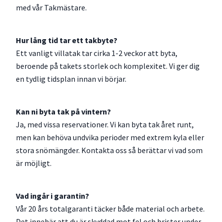
med vår Takmästare.
Hur lång tid tar ett takbyte?
Ett vanligt villatak tar cirka 1-2 veckor att byta,
beroende på takets storlek och komplexitet. Vi ger dig
en tydlig tidsplan innan vi börjar.
Kan ni byta tak på vintern?
Ja, med vissa reservationer. Vi kan byta tak året runt,
men kan behöva undvika perioder med extrem kyla eller
stora snömängder. Kontakta oss så berättar vi vad som
är möjligt.
Vad ingår i garantin?
Vår 20 års totalgaranti täcker både material och arbete.
Det innebär att du är skyddad mot fel och brister under