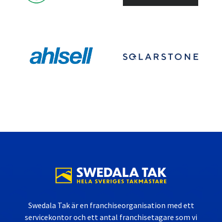
Swedala Tak är en franchiseorganisation med ett
servicekontor och ett antal franchisetagare som vi