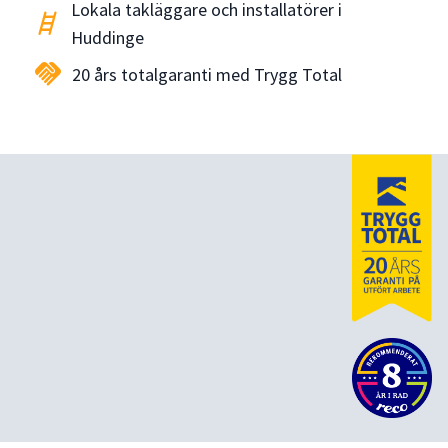
Lokala takläggare och installatörer i
tools_ladder
Huddinge
handshake
20 års totalgaranti med Trygg Total