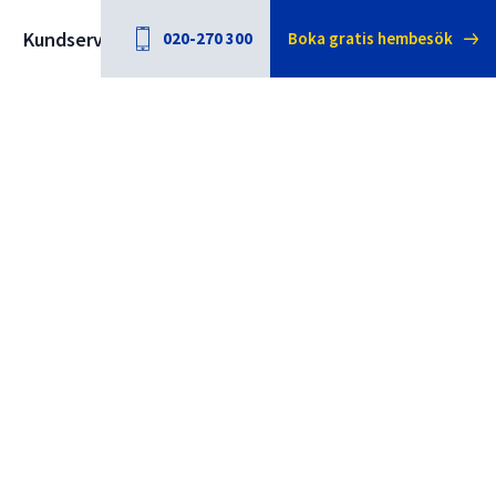
Kundservice
020-270 300
Boka gratis hembesök