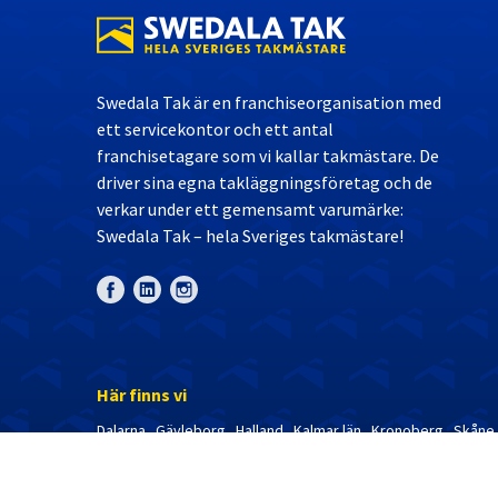
Swedala Tak är en franchiseorganisation med
ett servicekontor och ett antal
franchisetagare som vi kallar takmästare. De
driver sina egna takläggningsföretag och de
verkar under ett gemensamt varumärke:
Swedala Tak – hela Sveriges takmästare!
Här finns vi
Dalarna
Gävleborg
Halland
Kalmar län
Kronoberg
Skåne
Östergötland
Uppsala län
Västmanland
Jönköpings län
Västerbottens län