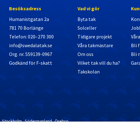
Besöksadress
Vad vi gör
Kun
Humanistgatan 2a
Byta tak
Kon
781 70 Borlänge
Solceller
Job
Telefon: 020–270 300
Tidigare projekt
Vår
info@swedalatak.se
Våra takmästare
Bli 
Org. nr. 559139-0967
Om oss
Bli
Godkänd för F-skatt
Vilket tak vill du ha?
Gara
Takskolan
Stockholm
Södermanland
Örebro
Västra Götaland
Värmland