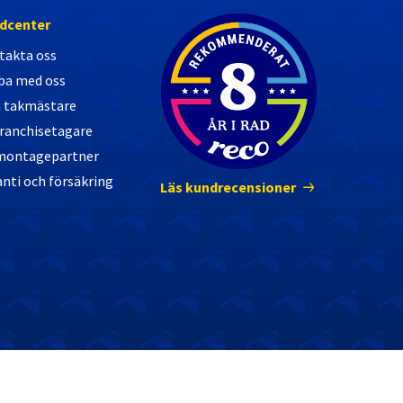
Nöjda kunder
dcenter
takta oss
ba med oss
a takmästare
franchisetagare
 montagepartner
nti och försäkring
Läs kundrecensioner
© 2026 Swedala Tak AB
Integritetspolicy