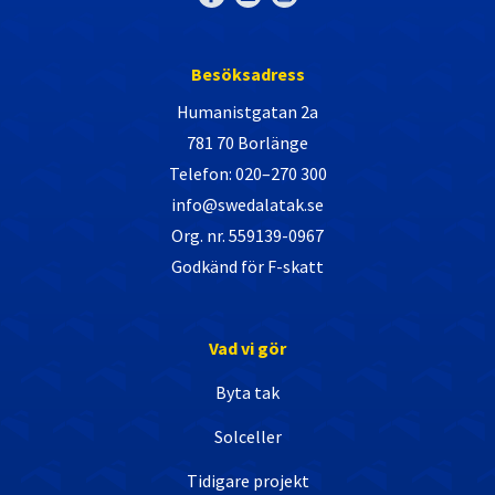
Besöksadress
Humanistgatan 2a
781 70 Borlänge
Telefon: 020–270 300
info@swedalatak.se
Org. nr. 559139-0967
Godkänd för F-skatt
Vad vi gör
Byta tak
Solceller
Tidigare projekt