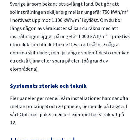
Sverige är som bekant ett avlångt land. Det gör att
solinstrålningen skiljer sig mellan ungefär 750 kWh/m²
i nordväst upp mot 1 100 kWh/m² i sydöst. Om du bor
längs någon av våra kuster så kan du räkna med att
instrålningen ligger på ungefär 1 000 kWh/m². I praktisk
elproduktion blir det för de flesta alltså inte några
enorma skillnader, men ju längre söderut desto mer kan
du också tjäna eller spara på elen (på grund av
elområdena).
Systemets storlek och teknik
Fler paneler ger mer el. Våra installationer hamnar ofta
mellan omkring 8 och 20 paneler, beroende på takyta. I
vårt Optimal-paket med prisexempel har vi räknat på
12.