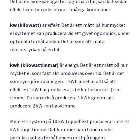
Det är en av de vanligaste frågorna vi får, särskilt sedan
effekttaxor började införas i många kommuner.
kW (kilowatt)
är
effekt
. Det är ett mått på hur mycket
el systemet kan producera vid ett givet ögonblick, under
optimala förhållanden. Det är som att mäta
motorstyrkan på en bil.
kWh (kilowattimmar)
är
energi
. Det är ett mått på hur
mycket el som faktiskt produceras över tid. Det är det
som syns på elräkningen. 1 kWh innebär alltså att
effekten 1 kW har producerats (eller förbrukats) i en
timme. Du kan också producera 1 kWh genom att
producera 2 kW i en halvtimme.
Men! Ett system på 10 kW toppeffekt producerar inte 10
kWh varje timme. Det kommer bara hända under
perfekta soliga förhållanden mitt på dagen i