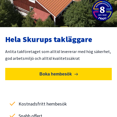
Hela Skurups takläggare
Anlita takföretaget som alltid levererar med hög säkerhet,
god arbetsmiljö och alltid kvalitetssäkrat
Boka hembesök
check
Kostnadsfritt hembesök
check
Snabb offert