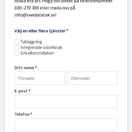
också bra att ringa oss direkt på telefonnummer
020–270 300 eller maila oss på
info@swedalatak.se!
Boka
Välj en eller flera tjänster
*
hembesök
Takläggning
Integrerade solcellstak
Solcellsinstallation
Ditt namn
*
Ditt
Ditt
namn
namn
E-post
*
Telefon
*