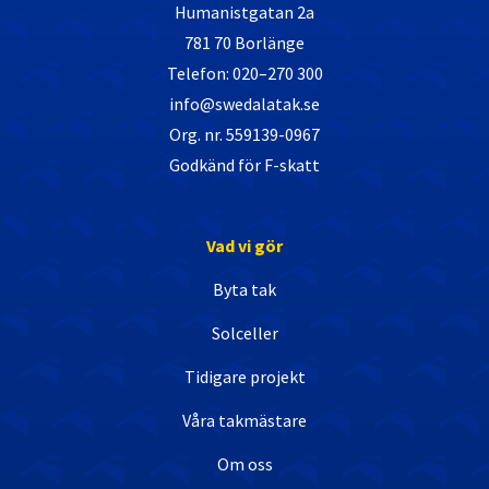
Humanistgatan 2a
781 70 Borlänge
Telefon: 020–270 300
info@swedalatak.se
Org. nr. 559139-0967
Godkänd för F-skatt
Vad vi gör
Byta tak
Solceller
Tidigare projekt
Våra takmästare
Om oss